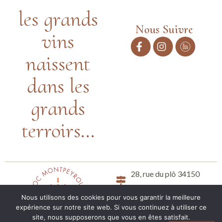
les grands
Nous Suivre
vins
naissent
dans les
grands
terroirs...
28, rue du plô 34150
Montpeyroux
Nous utilisons des cookies pour vous garantir la meilleure
06 21 79 74 74
expérience sur notre site web. Si vous continuez à utiliser ce
contact@vins-
site, nous supposerons que vous en êtes satisfait.