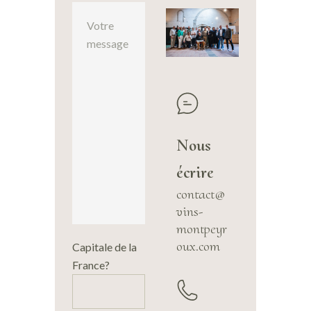
Nous
écrire
contact@
vins-
montpeyr
oux.com
Capitale de la
France?