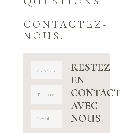
QUESTIONS,
CONTACTEZ-
NOUS.
RESTEZ 
EN 
CONTACT 
AVEC 
NOUS.