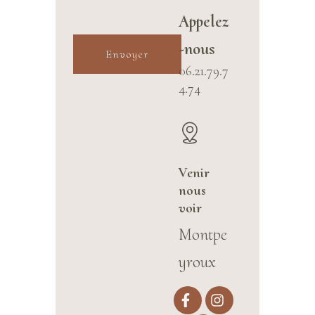
Appelez
-nous
06.21.79.7
4.74
Venir
nous
voir
Montpe
yroux