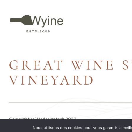
GREAT WINE S
VINEYARD
Copyright @
Wedesigntech
2023
Nous utilisons des cookies pour vous garantir la meill