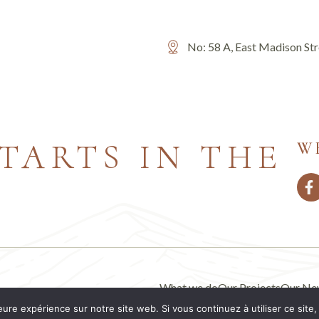
No: 58 A, East Madison St
TARTS IN THE
W
What we do
Our Projects
Our Ne
eure expérience sur notre site web. Si vous continuez à utiliser ce sit