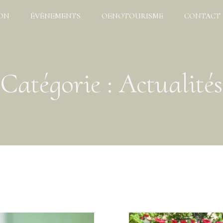
ION
ÉVÈNEMENTS
OENOTOURISME
CONTACT
TOUTES CAVES
RESTAURATION
OUVERTES
HARGES
HÔTELLERIE
LES RÉGALADES
Catégorie :
Actualités
LES JE DIS VIN