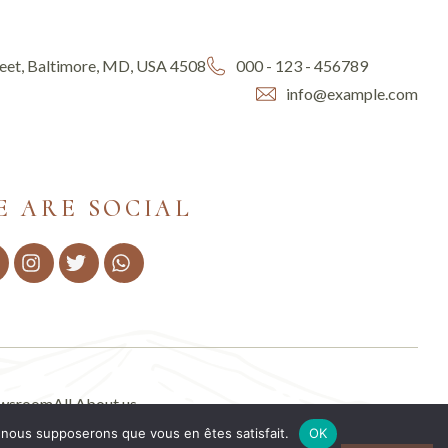
reet, Baltimore, MD, USA 4508
000 - 123 - 456789
info@example.com
E ARE SOCIAL
wsroom
All About us
e, nous supposerons que vous en êtes satisfait.
OK